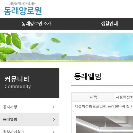
동래양로원 소개
생활안내
동래앨범
커뮤니티
Community
제목
시설특성화 
시설특성화프로그램 동래한바퀴 첫 시
공지사항
동래앨범
월행사계획표