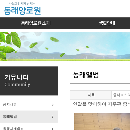
동래양로원 소개
생활안내
동래앨범
커뮤니티
Community
제목
중식코스요리
연말을 맞이하여 지우펀 중
공지사항
동래앨범
월행사계획표