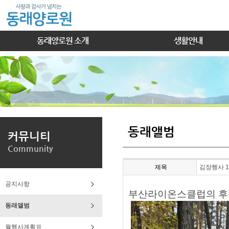
동래양로원 소개
생활안내
동래앨범
커뮤니티
Community
제목
김장행사 1
공지사항
부산라이온스클럽의 후
동래앨범
월행사계획표