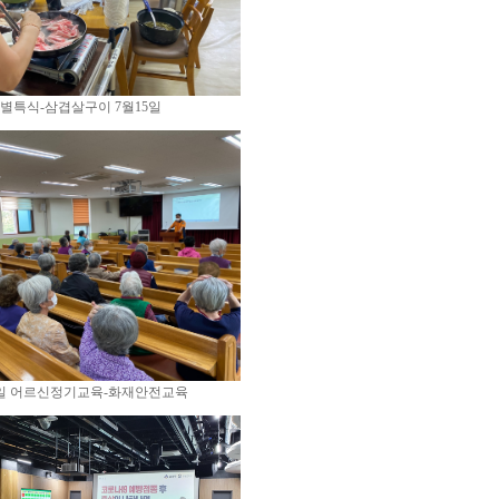
별특식-삼겹살구이 7월15일
6일 어르신정기교육-화재안전교육