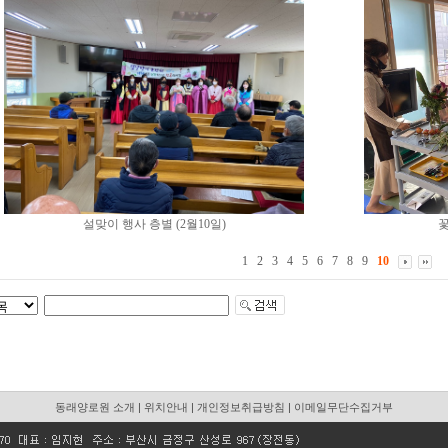
설맞이 행사 층별 (2월10일)
꽃
1
2
3
4
5
6
7
8
9
10
동래양로원 소개
|
위치안내
|
개인정보취급방침
|
이메일무단수집거부