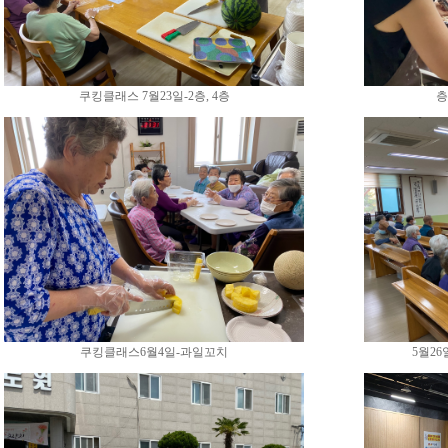
쿠킹클래스 7월23일-2층, 4층
층
쿠킹클래스6월4일-과일꼬치
5월2