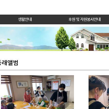
생활안내
후원 및 자원봉사안내
동래앨범