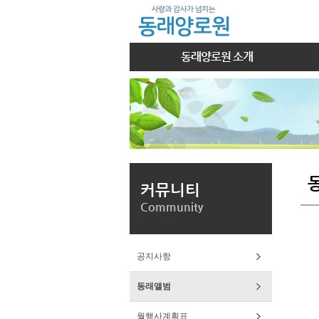
동래양로원 소개
커뮤니티
Community
공지사항
동래앨범
월행사계획표